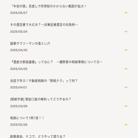
「年収の壁」見直しで所得税のかからない範囲が拡大！
2025/05/27
その遺言書で大丈夫？～自筆証書遺言の失敗例～
2025/05/24
副業サラリーマンの落とし穴
2025/04/30
『遺産分割協議書』ってなに？ ～磯野家の相続事情について③～
2025/04/25
会話で学ぶ！不動産相続の「節税テク」って何？
2025/04/01
[相続手続] 預金口座の解約ってどうやるの？
2025/03/26
相続について1問1答！！
2025/02/26
創業資金、ドコで、どうやって借りる？