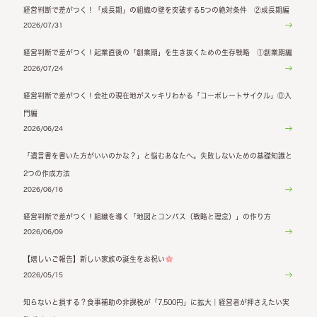
経営判断で差がつく！「成長期」の組織の壁を突破する5つの絶対条件 ②成長期編
2026/07/31
経営判断で差がつく！起業直後の「創業期」を生き抜くための生存戦略 ①創業期編
2026/07/24
経営判断で差がつく！会社の現在地がスッキリわかる「コーポレートサイクル」⓪入
門編
2026/06/24
「遺言書を書いた方がいいのかな？」と悩むあなたへ。失敗しないための基礎知識と
2つの作成方法
2026/06/16
経営判断で差がつく！組織を導く「地図とコンパス（戦略と理念）」の作り方
2026/06/09
【嬉しいご報告】新しい家族の誕生をお祝い
2026/05/15
知らないと損する？食事補助の非課税が「7,500円」に拡大｜経営者が押さえたい実