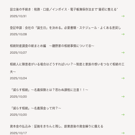
設立後の手続き：税務・口座／インボイス・電子帳簿保存法まで“最初に整える”
2025/10/31
登記申請：会社の「誕生日」を決める。必要書類・スケジュール・よくある差戻し
2025/10/28
相続財産調査の総まとめ編 ～磯野家の相続事情について⑧～
2025/10/27
相続人に障害者がいる場合はどうすればいい？～制度と家族の想いをつなぐ相続の工
夫～
2025/10/24
「減らす相続」～名義保険とは？思わぬ課税に注意！！～
2025/10/20
「減らす相続」～名義預金って何？～
2025/10/20
資本金の払込み：証拠をきちんと残し、創業直後の資金繰りに備える
2025/10/17