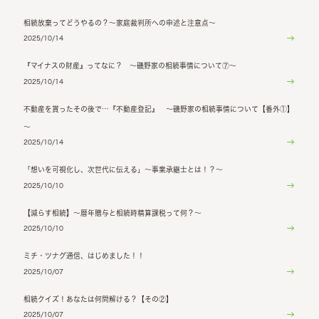
相続放棄ってどうやるの？～家庭裁判所への申述と注意点～
2025/10/14
『マイナスの財産』ってなに？ ～磯野家の相続事情について⑦～
2025/10/14
不動産を貰ったその後で…『不動産登記』 ～磯野家の相続事情について【番外①】
～
2025/10/14
「想いを可視化し、次世代に伝える」～事業承継士とは！？～
2025/10/10
【減らす相続】～暦年贈与と相続時精算課税って何？～
2025/10/10
ミチ・ツナグ通信、はじめました！！
2025/10/07
相続クイズ！あなたは何問解ける？【その②】
2025/10/07