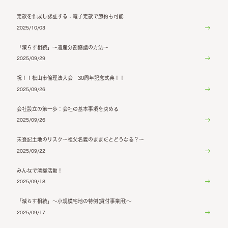
定款を作成し認証する：電子定款で節約も可能
2025/10/03
「減らす相続」～遺産分割協議の方法～
2025/09/29
祝！！松山市倫理法人会 30周年記念式典！！
2025/09/26
会社設立の第一歩：会社の基本事項を決める
2025/09/26
未登記土地のリスク～祖父名義のままだとどうなる？～
2025/09/22
みんなで清掃活動！
2025/09/18
「減らす相続」～小規模宅地の特例(貸付事業用)～
2025/09/17