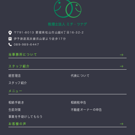
税理士法人 ミチ・ツナグ
〒791-8013 愛媛県松山市山越6丁目16-32-2
伊予鉄道高浜線衣山駅より徒歩17分
089-989-6447
当事務所について
スタッフ紹介
経営理念
代表について
スタッフ紹介
メニュー
相続手続き
相続税申告
生前対策
不動産オーナーの申告
事業を手助けしてもらう
お客様の声