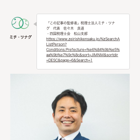
「この記事の監修者」税理士法人ミチ・ツナ
グ 代表 佐々木 良道
・四国税理士会 松山支部
https://www.zeirishikensaku.jp/NzSearchA
ListPerson?
Conditions.Prefecture=%e6%84%9b%e5%
aa%9b%e7%9c%8c&sort=JIMNM&sortdir
=DESC&page=6&Search=1