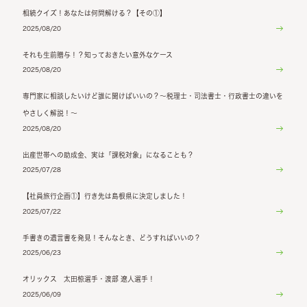
相続クイズ！あなたは何問解ける？【その①】
2025/08/20
それも生前贈与！？知っておきたい意外なケース
2025/08/20
専門家に相談したいけど誰に聞けばいいの？～税理士・司法書士・行政書士の違いを
やさしく解説！～
2025/08/20
出産世帯への助成金、実は「課税対象」になることも？
2025/07/28
【社員旅行企画①】行き先は島根県に決定しました！
2025/07/22
手書きの遺言書を発見！そんなとき、どうすればいいの？
2025/06/23
オリックス 太田椋選手・渡部 遼人選手！
2025/06/09