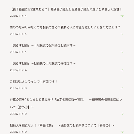
【養子縁組には2種類ある？】特別養子縁組と普通養子縁組の違いをやさしく解説！
2025/11/14
血のつながりがなくても相続できる？頼れる人に財産を遺したいときの方法とは？
2025/11/14
「減らす相続」～上場株式の配当金は相続財産～
2025/11/14
「減らす相続」～相続税の上場株式の評価は？～
2025/11/14
ご相談はオンラインでも可能です！
2025/11/10
戸籍の束を1枚にまとめる魔法!?『法定相続情報一覧図』 ～磯野家の相続事情につ
いて【番外③】～
2025/11/10
相続人を調査せよ！『戸籍収集』 ～磯野家の相続事情について【番外②】～
2025/11/10