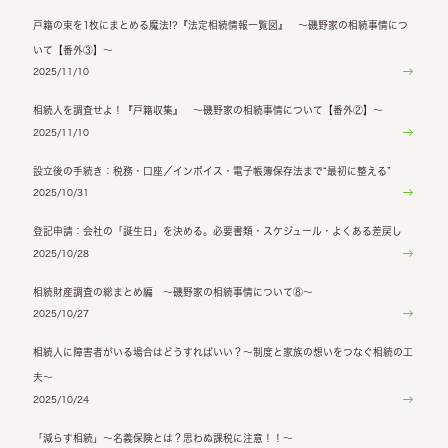
戸籍の束を1枚にまとめる魔法!?『法定相続情報一覧図』 ～磯野家の相続事情につ
いて【番外③】～
2025/11/10
相続人を調査せよ！『戸籍収集』 ～磯野家の相続事情について【番外②】～
2025/11/10
設立後の手続き：税務・口座／インボイス・電子帳簿保存法まで“最初に整える”
2025/10/31
登記申請：会社の「誕生日」を決める。必要書類・スケジュール・よくある差戻し
2025/10/28
相続財産調査の総まとめ編 ～磯野家の相続事情について⑧～
2025/10/27
相続人に障害者がいる場合はどうすればいい？～制度と家族の想いをつなぐ相続の工
夫～
2025/10/24
「減らす相続」～名義保険とは？思わぬ課税に注意！！～