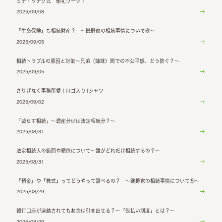
ミチ・ツナグ式 朝礼ワーク！
2025/09/08
『生命保険』も相続財産？ ～磯野家の相続事情について⑥～
2025/09/05
相続トラブルの原因と対策～兄弟（姉妹）間での不公平感、どう防ぐ？～
2025/09/05
さりげなく事務所愛！ロゴ入りTシャツ
2025/09/02
「減らす相続」～遺産分けは法定相続分？～
2025/08/31
法定相続人の範囲や順位について～誰がどれだけ相続するの？～
2025/08/31
『預金』や『株式』ってどうやって調べるの？ ～磯野家の相続事情について⑤～
2025/08/29
銀行口座が凍結されてもお金は引き出せる？～「仮払い制度」とは？～
2025/08/29