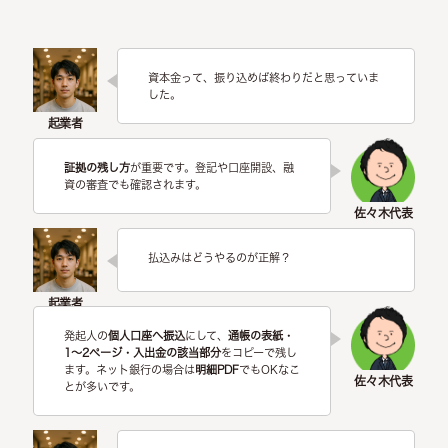
資本金って、振り込めば終わりだと思っていま
した。
証拠の残し方
が重要です。登記や口座開設、融
資の審査でも確認されます。
払込みはどうやるのが正解？
発起人の
個人口座へ振込
にして、
通帳の表紙・
1〜2ページ・入出金の該当部分
をコピーで残し
ます。ネット銀行の場合は
明細PDF
でもOKなこ
とが多いです。