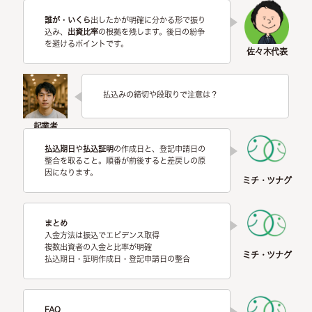
誰が・いくら
出したかが明確に分かる形で振り
込み、
出資比率
の根拠を残します。後日の紛争
を避けるポイントです。
払込みの締切や段取りで注意は？
払込期日
や
払込証明
の作成日と、登記申請日の
整合を取ること。順番が前後すると差戻しの原
因になります。
まとめ
入金方法は振込でエビデンス取得
複数出資者の入金と比率が明確
払込期日・証明作成日・登記申請日の整合
FAQ