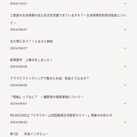
2024/10/01
ご家族の生命保険の加入状況を把握できていますか？～生命保険契約照会制度につい
て～
2024/09/27
まだ間に合う？！ふるさと納税
2024/09/27
新事務所 上棟式をしました！
2024/09/06
クラウドファンディングで集めたお金、税金どうなるの？
2024/09/05
『相続』ってなに？ ～磯野家の相続事情について～
2024/09/01
R6 8月24日㈯『ミサワホーム四国賃貸住宅経営セミナー』開催のお知らせ
2024/08/22
第1回 所長インタビュー