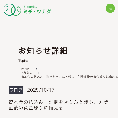
ジョン
ミッション
代表について
動画更新情報
メールでお問い合わせ
ームの考え方
ミチ・ツナグからの
相続・相続税について
LINEでお問い合わせ
(24時間受付中)
知らせ
ブログ
これから
続税申告
生前対策
お知らせ詳細
チ・ツナグからの
ミチ・ツナグからの
利厚生
スタッフの声
Topics
オーナーの申告
チ・ツナグからの
求職票
HOME
お知らせ
ッセージ
資本金の払込み：証拠をきちんと残し、創業直後の資金繰りに備え
ブログ
2025/10/17
資本金の払込み：証拠をきちんと残し、創業
直後の資金繰りに備える