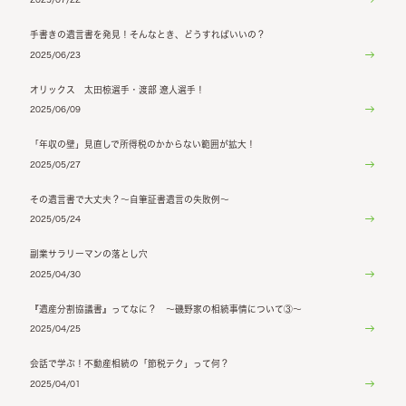
手書きの遺言書を発見！そんなとき、どうすればいいの？
2025/06/23
オリックス 太田椋選手・渡部 遼人選手！
2025/06/09
「年収の壁」見直しで所得税のかからない範囲が拡大！
2025/05/27
その遺言書で大丈夫？～自筆証書遺言の失敗例～
2025/05/24
副業サラリーマンの落とし穴
2025/04/30
『遺産分割協議書』ってなに？ ～磯野家の相続事情について③～
2025/04/25
会話で学ぶ！不動産相続の「節税テク」って何？
2025/04/01