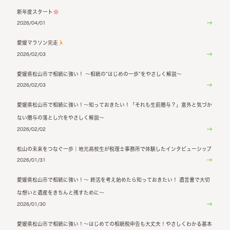
新年度スタート
2026/04/01
愛媛マラソン完走
2026/02/03
愛媛県松山市で相続に強い！ ～相続の“はじめの一歩”をやさしく解説～
2026/02/03
愛媛県松山市で相続に強い！～知っておきたい！「それも生前贈与？」意外と気づか
ない贈与の落とし穴をやさしく解説～
2026/02/02
松山の未来をつなぐ一歩｜地元高校生が税理士事務所で体験したインタビューシップ
2026/01/31
愛媛県松山市で相続に強い！～ 終活を考え始めたら知っておきたい！ 遺言書で大切
な想いと遺産をきちんと残すために～
2026/01/30
愛媛県松山市で相続に強い！～はじめての相続税申告も大丈夫！やさしくわかる基本