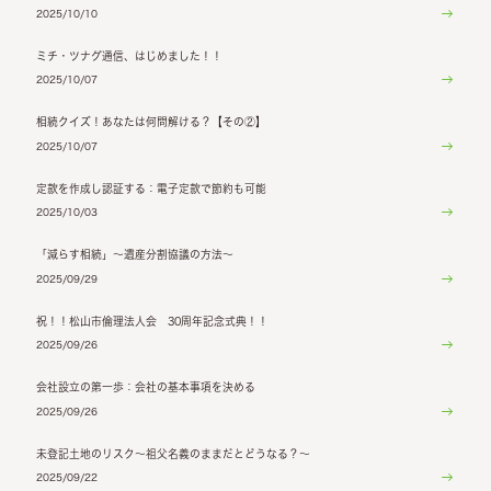
2025/10/10
ミチ・ツナグ通信、はじめました！！
2025/10/07
相続クイズ！あなたは何問解ける？【その②】
2025/10/07
定款を作成し認証する：電子定款で節約も可能
2025/10/03
「減らす相続」～遺産分割協議の方法～
2025/09/29
祝！！松山市倫理法人会 30周年記念式典！！
2025/09/26
会社設立の第一歩：会社の基本事項を決める
2025/09/26
未登記土地のリスク～祖父名義のままだとどうなる？～
2025/09/22