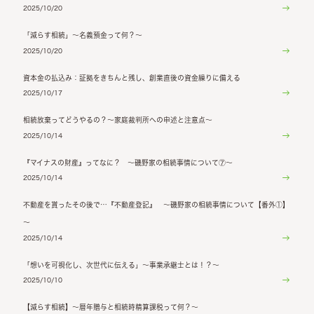
2025/10/20
「減らす相続」～名義預金って何？～
2025/10/20
資本金の払込み：証拠をきちんと残し、創業直後の資金繰りに備える
2025/10/17
相続放棄ってどうやるの？～家庭裁判所への申述と注意点～
2025/10/14
『マイナスの財産』ってなに？ ～磯野家の相続事情について⑦～
2025/10/14
不動産を貰ったその後で…『不動産登記』 ～磯野家の相続事情について【番外①】
～
2025/10/14
「想いを可視化し、次世代に伝える」～事業承継士とは！？～
2025/10/10
【減らす相続】～暦年贈与と相続時精算課税って何？～