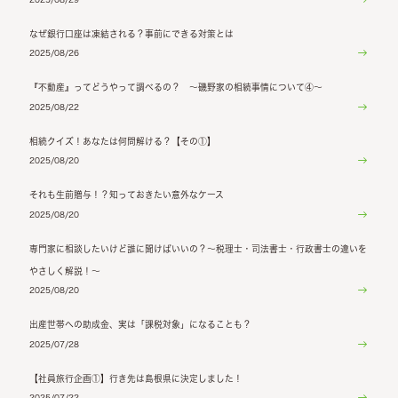
なぜ銀行口座は凍結される？事前にできる対策とは
2025/08/26
『不動産』ってどうやって調べるの？ ～磯野家の相続事情について④～
2025/08/22
相続クイズ！あなたは何問解ける？【その①】
2025/08/20
それも生前贈与！？知っておきたい意外なケース
2025/08/20
専門家に相談したいけど誰に聞けばいいの？～税理士・司法書士・行政書士の違いを
やさしく解説！～
2025/08/20
出産世帯への助成金、実は「課税対象」になることも？
2025/07/28
【社員旅行企画①】行き先は島根県に決定しました！
2025/07/22