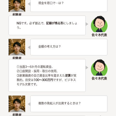
現金を窓口で…は？
NG
です。必ず振込で、
記録が残る形
にしましょ
う。
金額の考え方は？
①当面3〜6か月の運転資金、
②口座開設・採用・取引の信用、
③創業融資の自己資金比率を踏まえた
逆算
が実
務的。目安は
100〜300万円
ですが、ビジネス
モデル次第です。
複数の発起人が出資するときは？