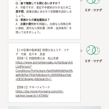
Q：後で増資しても間に合いますか？
A：可能ですが、登記や手数料がかかるため
二
度手間
。創業計画に合わせて初期額を設計しま
しょう。
Q：家族からの資金援助は？
A：
出資か貸付か
を明確に。出資なら持株比率
に直結、貸付なら契約書（利率・返済条件）を
残しておきましょう。
【この記事の監修者】税理士法人ミチ・ツナ
グ 代表 佐々木 良道
【団体１】四国税理士会 松山支部
https://www.zeirishikensaku.jp/NzSearchA
ListPerson?
Conditions.Prefecture=%e6%84%9b%e5%
aa%9b%e7%9c%8c&sort=JIMNM&sortdir
=DESC&page=6&Search=1
【団体２】マネーフォワード
https://biz.moneyforward.com/mfc-
partner/search/147949/