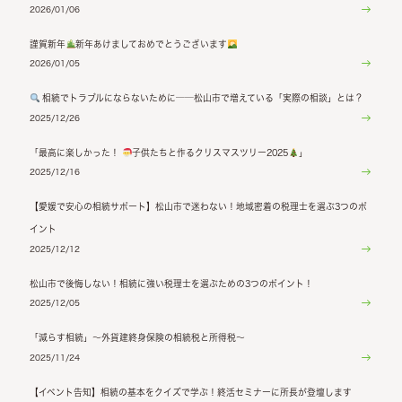
2026/01/06
謹賀新年
新年あけましておめでとうございます
2026/01/05
相続でトラブルにならないために──松山市で増えている「実際の相談」とは？
2025/12/26
「最高に楽しかった！
子供たちと作るクリスマスツリー2025
」
2025/12/16
【愛媛で安心の相続サポート】松山市で迷わない！地域密着の税理士を選ぶ3つのポ
イント
2025/12/12
松山市で後悔しない！相続に強い税理士を選ぶための3つのポイント！
2025/12/05
「減らす相続」～外貨建終身保険の相続税と所得税～
2025/11/24
【イベント告知】相続の基本をクイズで学ぶ！終活セミナーに所長が登壇します