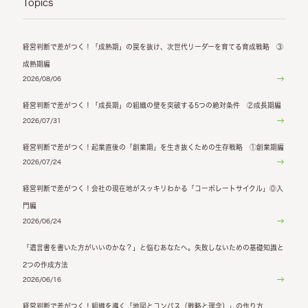
Topics
経営判断で差がつく！「成熟期」の罠を抜け、次世代リーダーを育てる育成戦略 ③
成熟期編
2026/08/06
経営判断で差がつく！「成長期」の組織の壁を突破する5つの絶対条件 ②成長期編
2026/07/31
経営判断で差がつく！起業直後の「創業期」を生き抜くための生存戦略 ①創業期編
2026/07/24
経営判断で差がつく！会社の現在地がスッキリわかる「コーポレートサイクル」⓪入
門編
2026/06/24
「遺言書を書いた方がいいのかな？」と悩むあなたへ。失敗しないための基礎知識と
2つの作成方法
2026/06/16
経営判断で差がつく！組織を導く「地図とコンパス（戦略と理念）」の作り方