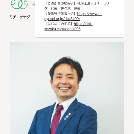
【この記事の監修者】税理士法人ミチ・ツナ
グ 代表 佐々木 良道
【愛媛県行政書士会】
https://www.e-
gyosei.or.jp/db/3499/
【はじめての相続】
https://1st-
sozoku.com/dent/295