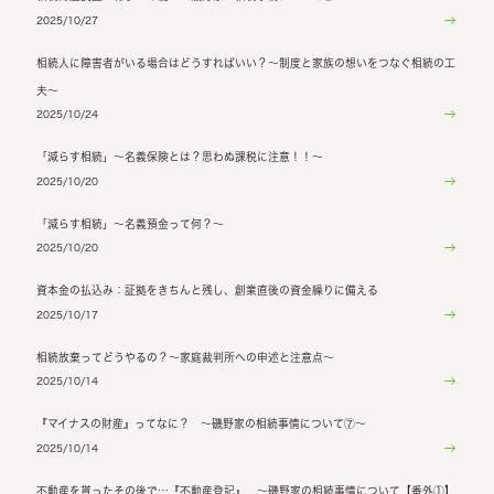
2025/10/27
相続人に障害者がいる場合はどうすればいい？～制度と家族の想いをつなぐ相続の工
夫～
2025/10/24
「減らす相続」～名義保険とは？思わぬ課税に注意！！～
2025/10/20
「減らす相続」～名義預金って何？～
2025/10/20
資本金の払込み：証拠をきちんと残し、創業直後の資金繰りに備える
2025/10/17
相続放棄ってどうやるの？～家庭裁判所への申述と注意点～
2025/10/14
『マイナスの財産』ってなに？ ～磯野家の相続事情について⑦～
2025/10/14
不動産を貰ったその後で…『不動産登記』 ～磯野家の相続事情について【番外①】