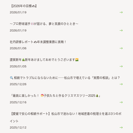
【2026年の目標✍】
2026/01/19
〜プロ野球選手
が届ける、夢と笑顔のひととき〜
2026/01/19
社内研修レポート✍年末調整業務に挑戦！
2026/01/06
謹賀新年
新年あけましておめでとうございます
2026/01/05
相続でトラブルにならないために──松山市で増えている「実際の相談」とは？
2025/12/26
「最高に楽しかった！
子供たちと作るクリスマスツリー2025
」
2025/12/16
【愛媛で安心の相続サポート】松山市で迷わない！地域密着の税理士を選ぶ3つのポ
イント
2025/12/12