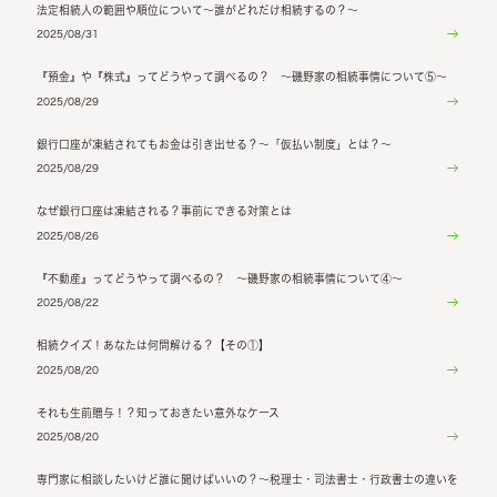
法定相続人の範囲や順位について～誰がどれだけ相続するの？～
2025/08/31
『預金』や『株式』ってどうやって調べるの？ ～磯野家の相続事情について⑤～
2025/08/29
銀行口座が凍結されてもお金は引き出せる？～「仮払い制度」とは？～
2025/08/29
なぜ銀行口座は凍結される？事前にできる対策とは
2025/08/26
『不動産』ってどうやって調べるの？ ～磯野家の相続事情について④～
2025/08/22
相続クイズ！あなたは何問解ける？【その①】
2025/08/20
それも生前贈与！？知っておきたい意外なケース
2025/08/20
専門家に相談したいけど誰に聞けばいいの？～税理士・司法書士・行政書士の違いを