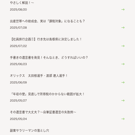
やさしく解説！～
2025/08/20
出産世帯への助成金、実は「課税対象」になることも？
2025/07/28
【社員旅行企画①】行き先は島根県に決定しました！
2025/07/22
手書きの遺言書を発見！そんなとき、どうすればいいの？
2025/06/23
オリックス 太田椋選手・渡部 遼人選手！
2025/06/09
「年収の壁」見直しで所得税のかからない範囲が拡大！
2025/05/27
その遺言書で大丈夫？～自筆証書遺言の失敗例～
2025/05/24
副業サラリーマンの落とし穴