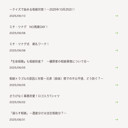
～クイズで始める相続対策！～2025年10月25日!！
2025/09/10
ミチ・ツナグ NO残業DAY！
2025/09/08
ミチ・ツナグ式 朝礼ワーク！
2025/09/08
『生命保険』も相続財産？ ～磯野家の相続事情について⑥～
2025/09/05
相続トラブルの原因と対策～兄弟（姉妹）間での不公平感、どう防ぐ？～
2025/09/05
さりげなく事務所愛！ロゴ入りTシャツ
2025/09/02
「減らす相続」～遺産分けは法定相続分？～
2025/08/31