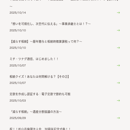
～
2025/10/14
「想いを可視化し、次世代に伝える」～事業承継士とは！？～
2025/10/10
【減らす相続】～暦年贈与と相続時精算課税って何？～
2025/10/10
ミチ・ツナグ通信、はじめました！！
2025/10/07
相続クイズ！あなたは何問解ける？【その②】
2025/10/07
定款を作成し認証する：電子定款で節約も可能
2025/10/03
「減らす相続」～遺産分割協議の方法～
2025/09/29
祝！！松山市倫理法人会 30周年記念式典！！