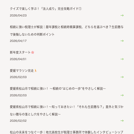
クイズで楽しく学ぶ！「法人成り」完全攻略ガイド①
2026/04/23
相続に強い税理士が解説｜暦年課税と相続時精算課税、どちらを選ぶべき？生前贈与
で後悔しないための判断ポイント
2026/04/17
新年度スタート
2026/04/01
愛媛マラソン完走
2026/02/03
愛媛県松山市で相続に強い！ ～相続の“はじめの一歩”をやさしく解説～
2026/02/03
愛媛県松山市で相続に強い！～知っておきたい！「それも生前贈与？」意外と気づか
ない贈与の落とし穴をやさしく解説～
2026/02/02
松山の未来をつなぐ一歩｜地元高校生が税理士事務所で体験したインタビューシップ