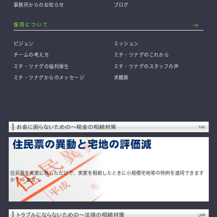
事務所からのお知らせ
ブログ
採用について
ビジョン
ミッション
チームの考え方
ミチ・ツナグのこれから
ミチ・ツナグの福利厚生
ミチ・ツナグのスタッフの声
ミチ・ツナグからのメッセージ
求職票
住民票を実家に移しただけで、実家を相続したときに小規模宅地等の特例を適用できます
か？
>> 本文へ