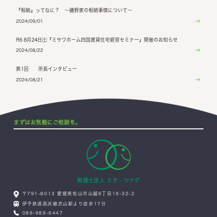
『相続』ってなに？ ～磯野家の相続事情について～
2024/09/01
R6 8月24日㈯『ミサワホーム四国賃貸住宅経営セミナー』開催のお知らせ
2024/08/22
第1回 所長インタビュー
2024/08/21
まずはお気軽にご相談を。
税理士法人 ミチ・ツナグ
〒791-8013 愛媛県松山市山越6丁目16-32-2
伊予鉄道高浜線衣山駅より徒歩17分
089-989-6447