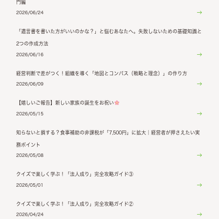
門編
2026/06/24
「遺言書を書いた方がいいのかな？」と悩むあなたへ。失敗しないための基礎知識と
2つの作成方法
2026/06/16
経営判断で差がつく！組織を導く「地図とコンパス（戦略と理念）」の作り方
2026/06/09
【嬉しいご報告】新しい家族の誕生をお祝い
2026/05/15
知らないと損する？食事補助の非課税が「7,500円」に拡大｜経営者が押さえたい実
務ポイント
2026/05/08
クイズで楽しく学ぶ！「法人成り」完全攻略ガイド③
2026/05/01
クイズで楽しく学ぶ！「法人成り」完全攻略ガイド②
2026/04/24