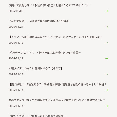
松山市で後悔しない！相続に強い税理士を選ぶための3つのポイント！
2025/12/05
「減らす相続」～外貨建終身保険の相続税と所得税～
2025/11/24
【イベント告知】相続の基本をクイズで学ぶ！終活セミナーに所長が登壇します
2025/11/18
“相続チーム”のリアル ～数字の奥にある想いをつなぐ仕事～
2025/11/17
相続クイズ！あなたは何問解ける？【その③】
2025/11/17
【養子縁組には2種類ある？】特別養子縁組と普通養子縁組の違いをやさしく解説！
2025/11/14
血のつながりがなくても相続できる？頼れる人に財産を遺したいときの方法とは？
2025/11/14
「減らす相続」～上場株式の配当金は相続財産～