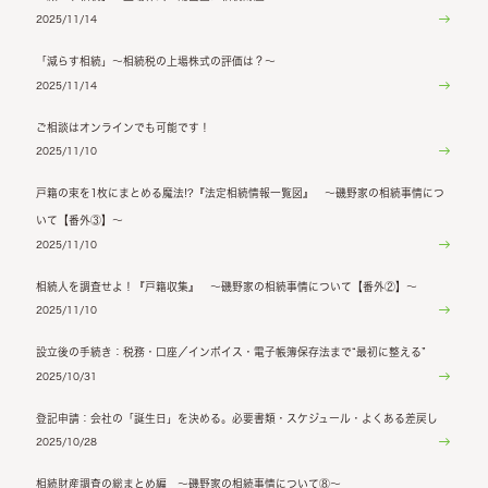
2025/11/14
「減らす相続」～相続税の上場株式の評価は？～
2025/11/14
ご相談はオンラインでも可能です！
2025/11/10
戸籍の束を1枚にまとめる魔法!?『法定相続情報一覧図』 ～磯野家の相続事情につ
いて【番外③】～
2025/11/10
相続人を調査せよ！『戸籍収集』 ～磯野家の相続事情について【番外②】～
2025/11/10
設立後の手続き：税務・口座／インボイス・電子帳簿保存法まで“最初に整える”
2025/10/31
登記申請：会社の「誕生日」を決める。必要書類・スケジュール・よくある差戻し
2025/10/28
相続財産調査の総まとめ編 ～磯野家の相続事情について⑧～