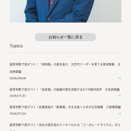
お知らせ一覧に戻る
Topics
経営判断で差がつく！「成熟期」の罠を抜け、次世代リーダーを育てる育成戦略 ③
成熟期編
2026/08/06
経営判断で差がつく！「成長期」の組織の壁を突破する5つの絶対条件 ②成長期編
2026/07/31
経営判断で差がつく！起業直後の「創業期」を生き抜くための生存戦略 ①創業期編
2026/07/24
経営判断で差がつく！会社の現在地がスッキリわかる「コーポレートサイクル」⓪入