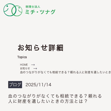
ビジョン
ミッション
念
セミナー情報
代表について
動画更新情報
メールでお問い合わせ
チームの考え方
ミチ・ツナグからの
理士について
相続・相続税について
LINEでお問い合わせ
(24時間受付中)
フ紹介
事務所からのお知らせ
ブログ
これから
相続税申告
生前対策
お知らせ詳細
ミチ・ツナグからの
ミチ・ツナグからの
福利厚生
スタッフの声
Topics
不動産オーナーの申告
ミチ・ツナグからの
求職票
HOME
お知らせ
メッセージ
血のつながりがなくても相続できる？頼れる人に財産を遺したいと
ブログ
2025/11/14
血のつながりがなくても相続できる？頼れる
人に財産を遺したいときの方法とは？