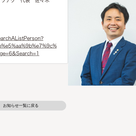
・ツナグ 代表 佐々木
earchAListPerson?
%9b%e5%aa%9b%e7%9c%
age=6&Search=1
お知らせ一覧に戻る