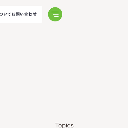
ついて
お問い合わせ
新情報
ミッション
ついて
LINEでお問い合わせ
ミチ・ツナグからのこ
れから
ミチ・ツナグからのス
タッフの声
求職票
Topics