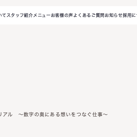
いて
スタッフ紹介
メニュー
お客様の声
よくあるご質問
お知らせ
採用に
経営理念
セミナー情報
代表について
動画更
ビジョン
メールでお問い合わせ
税理士について
相続・相続税に
(24時間受付中)
スタッフ紹介
事務所からのお知らせ
ブログ
チームの考え方
相続手続き
相続税申告
生前対策
ミチ・ツナグからの福
利厚生
不動産オーナーの申告
ミチ・ツナグからのメ
ッセージ
のリアル ～数字の奥にある想いをつなぐ仕事～