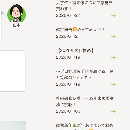
大学生と将来像について意見を
交わす！
2026/01/27
確定申告
やってみよう！
2026/01/21
【2026年の目標✍】
2026/01/19
〜プロ野球選手
が届ける、夢
と笑顔のひととき〜
2026/01/19
社内研修レポート✍年末調整業
務に挑戦！
2026/01/06
謹賀新年
新年あけましておめ