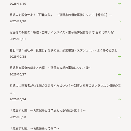
2025/11/10
相続人を調査せよ！『戸籍収集』 ～磯野家の相続事情について【番外②】～
2025/11/10
設立後の手続き：税務・口座／インボイス・電子帳簿保存法まで“最初に整える”
2025/10/31
登記申請：会社の「誕生日」を決める。必要書類・スケジュール・よくある差戻し
2025/10/28
相続財産調査の総まとめ編 ～磯野家の相続事情について⑧～
2025/10/27
相続人に障害者がいる場合はどうすればいい？～制度と家族の想いをつなぐ相続の工
夫～
2025/10/24
「減らす相続」～名義保険とは？思わぬ課税に注意！！～
2025/10/20
「減らす相続」～名義預金って何？～