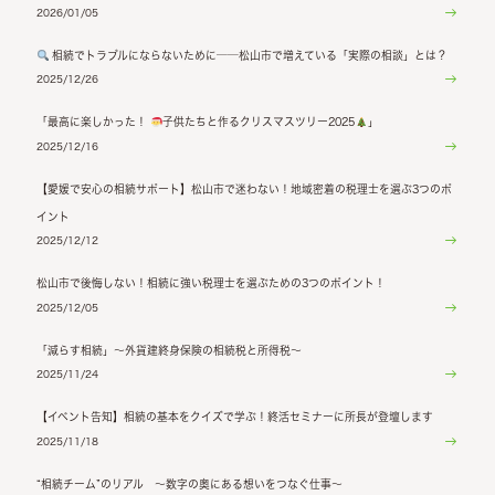
2026/01/05
相続でトラブルにならないために──松山市で増えている「実際の相談」とは？
2025/12/26
「最高に楽しかった！
子供たちと作るクリスマスツリー2025
」
2025/12/16
【愛媛で安心の相続サポート】松山市で迷わない！地域密着の税理士を選ぶ3つのポ
イント
2025/12/12
松山市で後悔しない！相続に強い税理士を選ぶための3つのポイント！
2025/12/05
「減らす相続」～外貨建終身保険の相続税と所得税～
2025/11/24
【イベント告知】相続の基本をクイズで学ぶ！終活セミナーに所長が登壇します
2025/11/18
“相続チーム”のリアル ～数字の奥にある想いをつなぐ仕事～