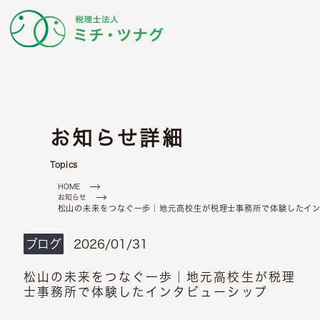
ビジョン
ミッション
理念
セミナー情報
代表について
動画更新情報
メールでお問い合わせ
チームの考え方
ミチ・ツナグからの
税理士について
相続・相続税について
LINEでお問い合わせ
(24時間受付中)
ッフ紹介
事務所からのお知らせ
ブログ
これから
き
相続税申告
生前対策
お知らせ詳細
ミチ・ツナグからの
ミチ・ツナグからの
福利厚生
スタッフの声
Topics
不動産オーナーの申告
ミチ・ツナグからの
求職票
HOME
お知らせ
メッセージ
松山の未来をつなぐ一歩｜地元高校生が税理士事務所で体験したイ
ブログ
2026/01/31
松山の未来をつなぐ一歩｜地元高校生が税理
士事務所で体験したインタビューシップ