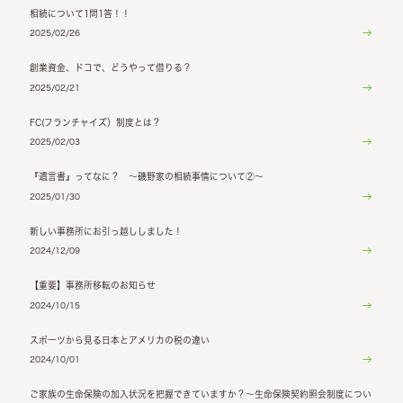
相続について1問1答！！
2025/02/26
創業資金、ドコで、どうやって借りる？
2025/02/21
FC(フランチャイズ）制度とは？
2025/02/03
『遺言書』ってなに？ ～磯野家の相続事情について②～
2025/01/30
新しい事務所にお引っ越ししました！
2024/12/09
【重要】事務所移転のお知らせ
2024/10/15
スポーツから見る日本とアメリカの税の違い
2024/10/01
ご家族の生命保険の加入状況を把握できていますか？～生命保険契約照会制度につい