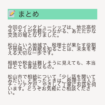
まとめ
今回のインタビューシップは、地元高校
生と大人が気軽につながる、あたたかな
交流
の場となりました。
松山という地域で、税理士が果たす役割
や
地域への貢献
を知ることは、未来を考
える大切な一歩です。
相続や税金は難しそうに見えても、本当
はとても身近なもの。
松山市で相続について「少し話を聞いて
みたい」と思ったときは、税理士法人ミ
チ・ツナグが、やさしく丁寧にお話を伺
います。どうぞお気軽にご相談くださ
い。