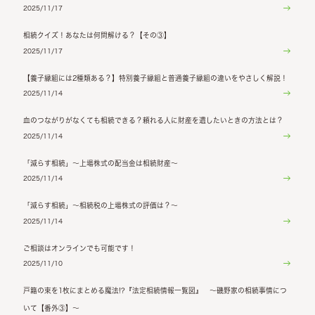
2025/11/17
相続クイズ！あなたは何問解ける？【その③】
2025/11/17
【養子縁組には2種類ある？】特別養子縁組と普通養子縁組の違いをやさしく解説！
2025/11/14
血のつながりがなくても相続できる？頼れる人に財産を遺したいときの方法とは？
2025/11/14
「減らす相続」～上場株式の配当金は相続財産～
2025/11/14
「減らす相続」～相続税の上場株式の評価は？～
2025/11/14
ご相談はオンラインでも可能です！
2025/11/10
戸籍の束を1枚にまとめる魔法!?『法定相続情報一覧図』 ～磯野家の相続事情につ
いて【番外③】～