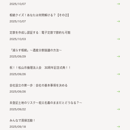
2025/10/07
相続クイズ！あなたは何問解ける？【その②】
2025/10/07
定款を作成し認証する：電子定款で節約も可能
2025/10/03
「減らす相続」～遺産分割協議の方法～
2025/09/29
祝！！松山市倫理法人会 30周年記念式典！！
2025/09/26
会社設立の第一歩：会社の基本事項を決める
2025/09/26
未登記土地のリスク～祖父名義のままだとどうなる？～
2025/09/22
みんなで清掃活動！
2025/09/18