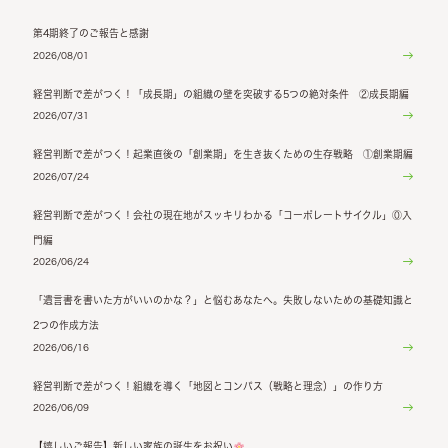
第4期終了のご報告と感謝
2026/08/01
経営判断で差がつく！「成長期」の組織の壁を突破する5つの絶対条件 ②成長期編
2026/07/31
経営判断で差がつく！起業直後の「創業期」を生き抜くための生存戦略 ①創業期編
2026/07/24
経営判断で差がつく！会社の現在地がスッキリわかる「コーポレートサイクル」⓪入
門編
2026/06/24
「遺言書を書いた方がいいのかな？」と悩むあなたへ。失敗しないための基礎知識と
2つの作成方法
2026/06/16
経営判断で差がつく！組織を導く「地図とコンパス（戦略と理念）」の作り方
2026/06/09
【嬉しいご報告】新しい家族の誕生をお祝い