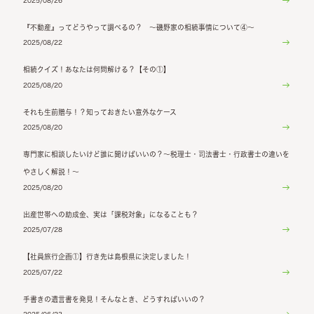
2025/08/26
『不動産』ってどうやって調べるの？ ～磯野家の相続事情について④～
2025/08/22
相続クイズ！あなたは何問解ける？【その①】
2025/08/20
それも生前贈与！？知っておきたい意外なケース
2025/08/20
専門家に相談したいけど誰に聞けばいいの？～税理士・司法書士・行政書士の違いを
やさしく解説！～
2025/08/20
出産世帯への助成金、実は「課税対象」になることも？
2025/07/28
【社員旅行企画①】行き先は島根県に決定しました！
2025/07/22
手書きの遺言書を発見！そんなとき、どうすればいいの？