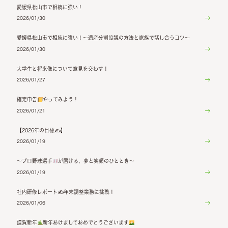
愛媛県松山市で相続に強い！
2026/01/30
愛媛県松山市で相続に強い！～遺産分割協議の方法と家族で話し合うコツ～
2026/01/30
大学生と将来像について意見を交わす！
2026/01/27
確定申告
やってみよう！
2026/01/21
【2026年の目標✍】
2026/01/19
〜プロ野球選手
が届ける、夢と笑顔のひととき〜
2026/01/19
社内研修レポート✍年末調整業務に挑戦！
2026/01/06
謹賀新年
新年あけましておめでとうございます