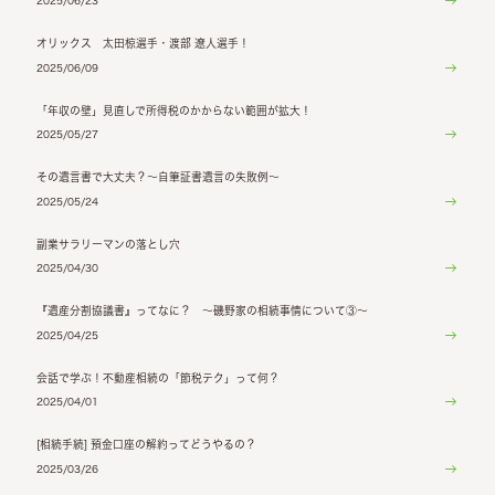
2025/06/23
オリックス 太田椋選手・渡部 遼人選手！
2025/06/09
「年収の壁」見直しで所得税のかからない範囲が拡大！
2025/05/27
その遺言書で大丈夫？～自筆証書遺言の失敗例～
2025/05/24
副業サラリーマンの落とし穴
2025/04/30
『遺産分割協議書』ってなに？ ～磯野家の相続事情について③～
2025/04/25
会話で学ぶ！不動産相続の「節税テク」って何？
2025/04/01
[相続手続] 預金口座の解約ってどうやるの？
2025/03/26