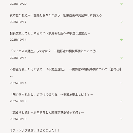
2025/10/20
資本金の払込み：証拠をきちんと残し、創業直後の資金繰りに備える
2025/10/17
相続放棄ってどうやるの？～家庭裁判所への申述と注意点～
2025/10/14
『マイナスの財産』ってなに？ ～磯野家の相続事情について⑦～
2025/10/14
不動産を貰ったその後で…『不動産登記』 ～磯野家の相続事情について【番外①】
～
2025/10/14
「想いを可視化し、次世代に伝える」～事業承継士とは！？～
2025/10/10
【減らす相続】～暦年贈与と相続時精算課税って何？～
2025/10/10
ミチ・ツナグ通信、はじめました！！