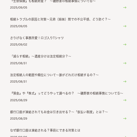
『生命保険』も相続財産？ ～磯野家の相続事情について⑥～
2025/09/05
相続トラブルの原因と対策～兄弟（姉妹）間での不公平感、どう防ぐ？～
2025/09/05
さりげなく事務所愛！ロゴ入りTシャツ
2025/09/02
「減らす相続」～遺産分けは法定相続分？～
2025/08/31
法定相続人の範囲や順位について～誰がどれだけ相続するの？～
2025/08/31
『預金』や『株式』ってどうやって調べるの？ ～磯野家の相続事情について⑤～
2025/08/29
銀行口座が凍結されてもお金は引き出せる？～「仮払い制度」とは？～
2025/08/29
なぜ銀行口座は凍結される？事前にできる対策とは