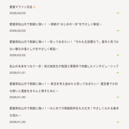
愛媛マラソン完走
2026/02/03
愛媛県松山市で相続に強い！ ～相続の“はじめの一歩”をやさしく解説～
2026/02/03
愛媛県松山市で相続に強い！～知っておきたい！「それも生前贈与？」意外と気づか
ない贈与の落とし穴をやさしく解説～
2026/02/02
松山の未来をつなぐ一歩｜地元高校生が税理士事務所で体験したインタビューシップ
2026/01/31
愛媛県松山市で相続に強い！～ 終活を考え始めたら知っておきたい！ 遺言書で大切
な想いと遺産をきちんと残すために～
2026/01/30
愛媛県松山市で相続に強い！～はじめての相続税申告も大丈夫！やさしくわかる基本
の流れ～
2026/01/30