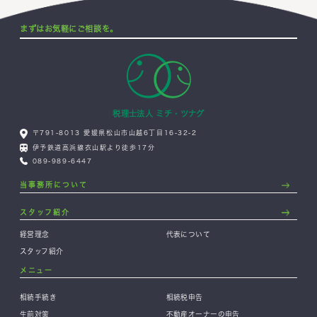
まずはお気軽にご相談を。
税理士法人 ミチ・ツナグ
〒791-8013 愛媛県松山市山越6丁目16-32-2
伊予鉄道高浜線衣山駅より徒歩17分
089-989-6447
当事務所について
スタッフ紹介
経営理念
代表について
スタッフ紹介
メニュー
相続手続き
相続税申告
生前対策
不動産オーナーの申告