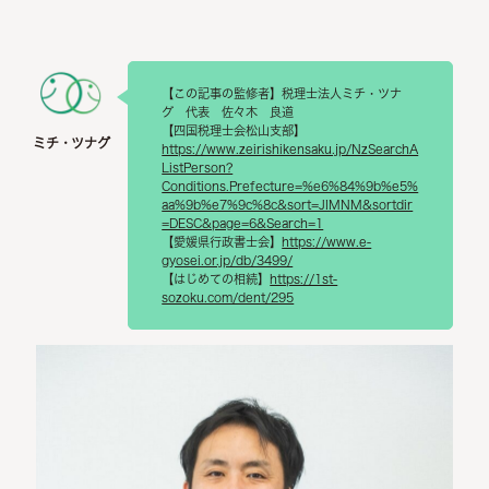
【この記事の監修者】税理士法人ミチ・ツナ
グ 代表 佐々木 良道
【四国税理士会松山支部】
https://www.zeirishikensaku.jp/NzSearchA
ListPerson?
Conditions.Prefecture=%e6%84%9b%e5%
aa%9b%e7%9c%8c&sort=JIMNM&sortdir
=DESC&page=6&Search=1
【愛媛県行政書士会】
https://www.e-
gyosei.or.jp/db/3499/
【はじめての相続】
https://1st-
sozoku.com/dent/295