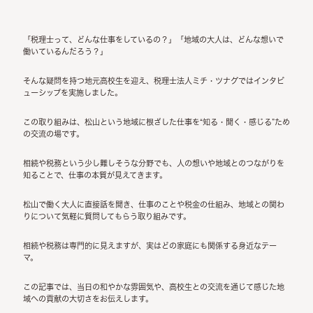
「税理士って、どんな仕事をしているの？」「地域の大人は、どんな想いで
働いているんだろう？」
そんな疑問を持つ
地元高校生
を迎え、税理士法人ミチ・ツナグではインタビ
ューシップを実施しました。
この取り組みは、
松山
という地域に根ざした仕事を“知る・聞く・感じる”ため
の交流の場です。
相続や税務という少し難しそうな分野でも、人の想いや地域とのつながりを
知ることで、仕事の本質が見えてきます。
松山で働く大人に直接話を聞き、仕事のことや税金の仕組み、地域との関わ
りについて気軽に質問してもらう取り組みです。
相続や税務は専門的に見えますが、実はどの家庭にも関係する身近なテー
マ。
この記事では、当日の和やかな雰囲気や、高校生との
交流
を通じて感じた
地
域への貢献
の大切さをお伝えします。