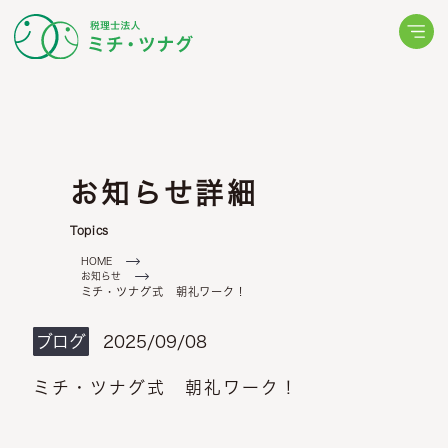
ョン
ミッション
代表について
動画更新情報
メールでお問い合わせ
ムの考え方
ミチ・ツナグからの
相続・相続税について
LINEでお問い合わせ
(24時間受付中)
らせ
ブログ
これから
税申告
生前対策
お知らせ詳細
・ツナグからの
ミチ・ツナグからの
厚生
スタッフの声
Topics
オーナーの申告
・ツナグからの
求職票
HOME
お知らせ
セージ
ミチ・ツナグ式 朝礼ワーク！
ブログ
2025/09/08
ミチ・ツナグ式 朝礼ワーク！