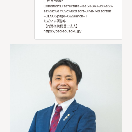
ListPerson?
Conditions.Prefecture=%e6%84%9b%e5%
aa%9b%e7%9c%8c&sort=JIMNM&sortdir
=DESC&page=6&Search=1
ただいま研修中
【円満相続税理士法人】
https://osd-souzoku.jp/