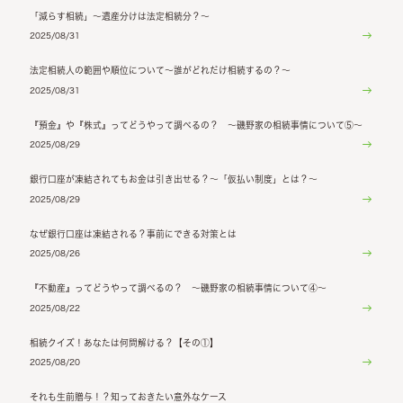
「減らす相続」～遺産分けは法定相続分？～
2025/08/31
法定相続人の範囲や順位について～誰がどれだけ相続するの？～
2025/08/31
『預金』や『株式』ってどうやって調べるの？ ～磯野家の相続事情について⑤～
2025/08/29
銀行口座が凍結されてもお金は引き出せる？～「仮払い制度」とは？～
2025/08/29
なぜ銀行口座は凍結される？事前にできる対策とは
2025/08/26
『不動産』ってどうやって調べるの？ ～磯野家の相続事情について④～
2025/08/22
相続クイズ！あなたは何問解ける？【その①】
2025/08/20
それも生前贈与！？知っておきたい意外なケース