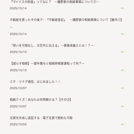
『マイナスの財産』ってなに？ ～磯野家の相続事情について⑦～
2025/10/14
不動産を貰ったその後で…『不動産登記』 ～磯野家の相続事情について【番外①】
～
2025/10/14
「想いを可視化し、次世代に伝える」～事業承継士とは！？～
2025/10/10
【減らす相続】～暦年贈与と相続時精算課税って何？～
2025/10/10
ミチ・ツナグ通信、はじめました！！
2025/10/07
相続クイズ！あなたは何問解ける？【その②】
2025/10/07
定款を作成し認証する：電子定款で節約も可能
2025/10/03