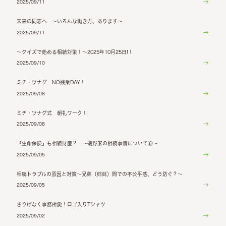
2025/09/11
未来の同志へ ～いろんな働き方、あります～
2025/09/11
～クイズで始める相続対策！～2025年10月25日!！
2025/09/10
ミチ・ツナグ NO残業DAY！
2025/09/08
ミチ・ツナグ式 朝礼ワーク！
2025/09/08
『生命保険』も相続財産？ ～磯野家の相続事情について⑥～
2025/09/05
相続トラブルの原因と対策～兄弟（姉妹）間での不公平感、どう防ぐ？～
2025/09/05
さりげなく事務所愛！ロゴ入りTシャツ
2025/09/02