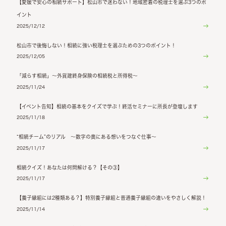
【愛媛で安心の相続サポート】松山市で迷わない！地域密着の税理士を選ぶ3つのポ
イント
2025/12/12
松山市で後悔しない！相続に強い税理士を選ぶための3つのポイント！
2025/12/05
「減らす相続」～外貨建終身保険の相続税と所得税～
2025/11/24
【イベント告知】相続の基本をクイズで学ぶ！終活セミナーに所長が登壇します
2025/11/18
“相続チーム”のリアル ～数字の奥にある想いをつなぐ仕事～
2025/11/17
相続クイズ！あなたは何問解ける？【その③】
2025/11/17
【養子縁組には2種類ある？】特別養子縁組と普通養子縁組の違いをやさしく解説！
2025/11/14