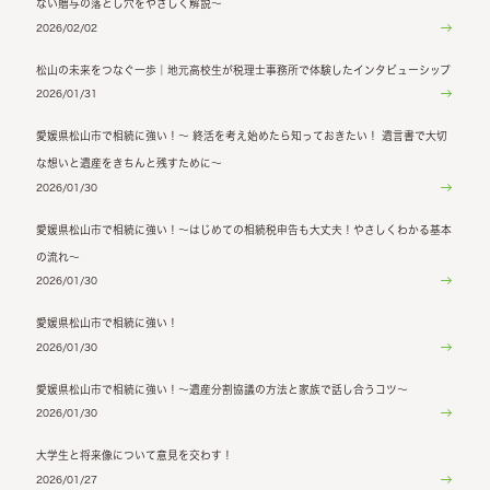
ない贈与の落とし穴をやさしく解説～
2026/02/02
松山の未来をつなぐ一歩｜地元高校生が税理士事務所で体験したインタビューシップ
2026/01/31
愛媛県松山市で相続に強い！～ 終活を考え始めたら知っておきたい！ 遺言書で大切
な想いと遺産をきちんと残すために～
2026/01/30
愛媛県松山市で相続に強い！～はじめての相続税申告も大丈夫！やさしくわかる基本
の流れ～
2026/01/30
愛媛県松山市で相続に強い！
2026/01/30
愛媛県松山市で相続に強い！～遺産分割協議の方法と家族で話し合うコツ～
2026/01/30
大学生と将来像について意見を交わす！
2026/01/27