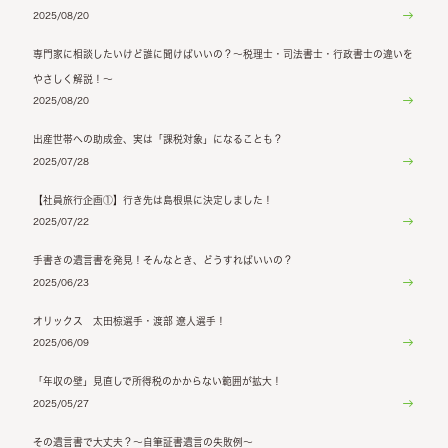
2025/08/20
専門家に相談したいけど誰に聞けばいいの？～税理士・司法書士・行政書士の違いを
やさしく解説！～
2025/08/20
出産世帯への助成金、実は「課税対象」になることも？
2025/07/28
【社員旅行企画①】行き先は島根県に決定しました！
2025/07/22
手書きの遺言書を発見！そんなとき、どうすればいいの？
2025/06/23
オリックス 太田椋選手・渡部 遼人選手！
2025/06/09
「年収の壁」見直しで所得税のかからない範囲が拡大！
2025/05/27
その遺言書で大丈夫？～自筆証書遺言の失敗例～