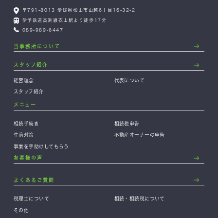
〒791-8013 愛媛県松山市山越6丁目16-32-2
伊予鉄道高浜線衣山駅より徒歩17分
089-989-6447
当事務所について
スタッフ紹介
経営理念
代表について
スタッフ紹介
メニュー
相続手続き
相続税申告
生前対策
不動産オーナーの申告
事業を手助けしてもらう
お客様の声
よくあるご質問
税理士について
相続・相続税について
その他