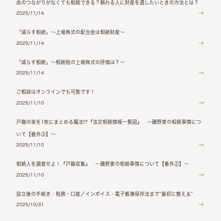
血のつながりがなくても相続できる？頼れる人に財産を遺したいときの方法とは？
2025/11/14
「減らす相続」～上場株式の配当金は相続財産～
2025/11/14
「減らす相続」～相続税の上場株式の評価は？～
2025/11/14
ご相談はオンラインでも可能です！
2025/11/10
戸籍の束を1枚にまとめる魔法!?『法定相続情報一覧図』 ～磯野家の相続事情につ
いて【番外③】～
2025/11/10
相続人を調査せよ！『戸籍収集』 ～磯野家の相続事情について【番外②】～
2025/11/10
設立後の手続き：税務・口座／インボイス・電子帳簿保存法まで“最初に整える”
2025/10/31