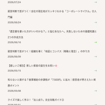
2026/07/24
経営判断で差がつく！会社の現在地がスッキリわかる「コーポレートサイクル」⓪入
門編
2026/06/24
「遺言書を書いた方がいいのかな？」と悩むあなたへ。失敗しないための基礎知識と
2つの作成方法
2026/06/16
経営判断で差がつく！組織を導く「地図とコンパス（戦略と理念）」の作り方
2026/06/09
【嬉しいご報告】新しい家族の誕生をお祝い
2026/05/15
知らないと損する？食事補助の非課税が「7,500円」に拡大｜経営者が押さえたい実
務ポイント
2026/05/08
クイズで楽しく学ぶ！「法人成り」完全攻略ガイド③
2026/05/01