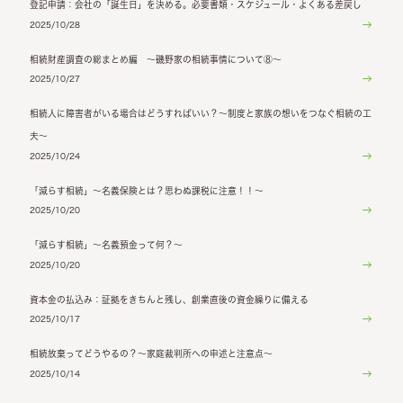
登記申請：会社の「誕生日」を決める。必要書類・スケジュール・よくある差戻し
2025/10/28
相続財産調査の総まとめ編 ～磯野家の相続事情について⑧～
2025/10/27
相続人に障害者がいる場合はどうすればいい？～制度と家族の想いをつなぐ相続の工
夫～
2025/10/24
「減らす相続」～名義保険とは？思わぬ課税に注意！！～
2025/10/20
「減らす相続」～名義預金って何？～
2025/10/20
資本金の払込み：証拠をきちんと残し、創業直後の資金繰りに備える
2025/10/17
相続放棄ってどうやるの？～家庭裁判所への申述と注意点～
2025/10/14