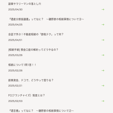
副業サラリーマンの落とし穴
2025/04/30
『遺産分割協議書』ってなに？ ～磯野家の相続事情について③～
2025/04/25
会話で学ぶ！不動産相続の「節税テク」って何？
2025/04/01
[相続手続] 預金口座の解約ってどうやるの？
2025/03/26
相続について1問1答！！
2025/02/26
創業資金、ドコで、どうやって借りる？
2025/02/21
FC(フランチャイズ）制度とは？
2025/02/03
『遺言書』ってなに？ ～磯野家の相続事情について②～