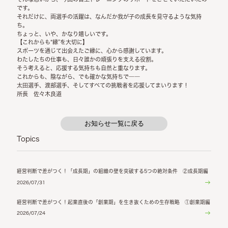
です。
それだけに、両選手の活躍は、なんだか
我が子の成長を見守るような気持
ち
。
ちょっと、いや、かなり嬉しいです。
【これからも“縁”を大切に】
スポーツを通じて出会えたご縁に、心から感謝しています。
わたしたちの仕事も、日々誰かの頑張りを支える役割。
そう考えると、応援する気持ちも自然と重なります。
これからも、陰ながら、でも確かな気持ちで――
太田選手、渡部選手、そしてすべての挑戦者を応援してまいります！
所長 佐々木良道
お知らせ一覧に戻る
Topics
経営判断で差がつく！「成長期」の組織の壁を突破する5つの絶対条件 ②成長期編
2026/07/31
経営判断で差がつく！起業直後の「創業期」を生き抜くための生存戦略 ①創業期編
2026/07/24