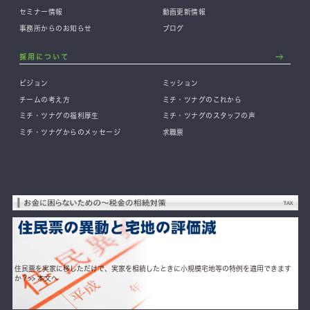
セミナー情報
動画更新情報
事務所からのお知らせ
ブログ
採用について
ビジョン
ミッション
チームの考え方
ミチ・ツナグのこれから
ミチ・ツナグの福利厚生
ミチ・ツナグのスタッフの声
ミチ・ツナグからのメッセージ
求職票
住民票を実家に移しただけで、実家を相続したときに小規模宅地等の特例を適用できます
か？
>> 本文へ