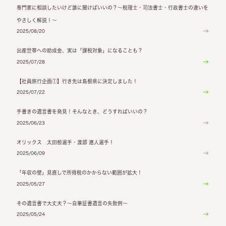
専門家に相談したいけど誰に聞けばいいの？～税理士・司法書士・行政書士の違いを
やさしく解説！～
2025/08/20
出産世帯への助成金、実は「課税対象」になることも？
2025/07/28
【社員旅行企画①】行き先は島根県に決定しました！
2025/07/22
手書きの遺言書を発見！そんなとき、どうすればいいの？
2025/06/23
オリックス 太田椋選手・渡部 遼人選手！
2025/06/09
「年収の壁」見直しで所得税のかからない範囲が拡大！
2025/05/27
その遺言書で大丈夫？～自筆証書遺言の失敗例～
2025/05/24