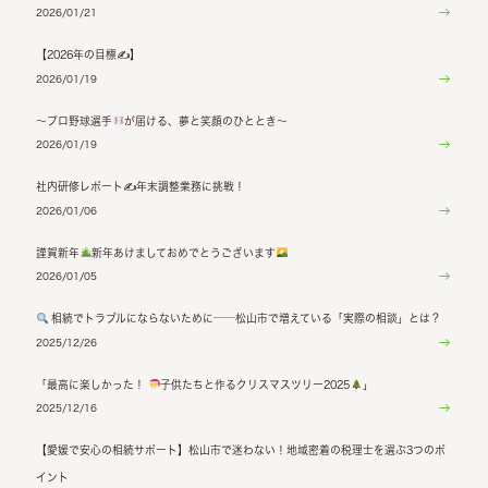
2026/01/21
【2026年の目標✍】
2026/01/19
〜プロ野球選手
が届ける、夢と笑顔のひととき〜
2026/01/19
社内研修レポート✍年末調整業務に挑戦！
2026/01/06
謹賀新年
新年あけましておめでとうございます
2026/01/05
相続でトラブルにならないために──松山市で増えている「実際の相談」とは？
2025/12/26
「最高に楽しかった！
子供たちと作るクリスマスツリー2025
」
2025/12/16
【愛媛で安心の相続サポート】松山市で迷わない！地域密着の税理士を選ぶ3つのポ
イント