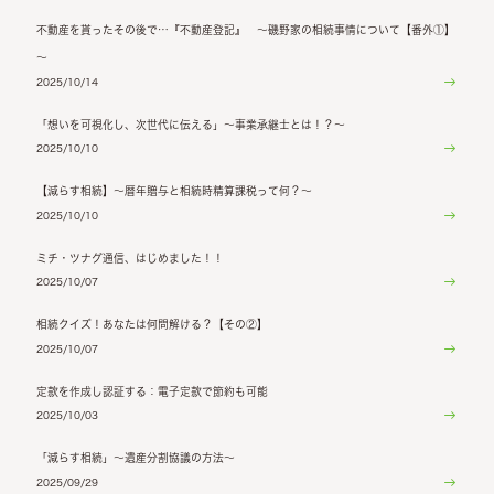
不動産を貰ったその後で…『不動産登記』 ～磯野家の相続事情について【番外①】
～
2025/10/14
「想いを可視化し、次世代に伝える」～事業承継士とは！？～
2025/10/10
【減らす相続】～暦年贈与と相続時精算課税って何？～
2025/10/10
ミチ・ツナグ通信、はじめました！！
2025/10/07
相続クイズ！あなたは何問解ける？【その②】
2025/10/07
定款を作成し認証する：電子定款で節約も可能
2025/10/03
「減らす相続」～遺産分割協議の方法～
2025/09/29