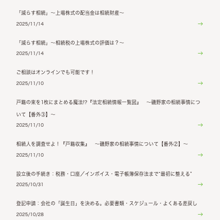
「減らす相続」～上場株式の配当金は相続財産～
2025/11/14
「減らす相続」～相続税の上場株式の評価は？～
2025/11/14
ご相談はオンラインでも可能です！
2025/11/10
戸籍の束を1枚にまとめる魔法!?『法定相続情報一覧図』 ～磯野家の相続事情につ
いて【番外③】～
2025/11/10
相続人を調査せよ！『戸籍収集』 ～磯野家の相続事情について【番外②】～
2025/11/10
設立後の手続き：税務・口座／インボイス・電子帳簿保存法まで“最初に整える”
2025/10/31
登記申請：会社の「誕生日」を決める。必要書類・スケジュール・よくある差戻し
2025/10/28