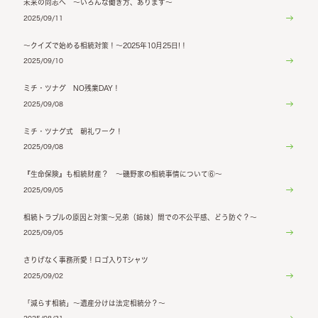
未来の同志へ ～いろんな働き方、あります～
2025/09/11
～クイズで始める相続対策！～2025年10月25日!！
2025/09/10
ミチ・ツナグ NO残業DAY！
2025/09/08
ミチ・ツナグ式 朝礼ワーク！
2025/09/08
『生命保険』も相続財産？ ～磯野家の相続事情について⑥～
2025/09/05
相続トラブルの原因と対策～兄弟（姉妹）間での不公平感、どう防ぐ？～
2025/09/05
さりげなく事務所愛！ロゴ入りTシャツ
2025/09/02
「減らす相続」～遺産分けは法定相続分？～