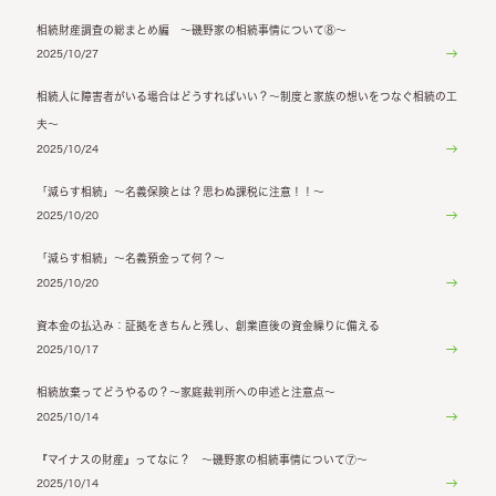
相続財産調査の総まとめ編 ～磯野家の相続事情について⑧～
2025/10/27
相続人に障害者がいる場合はどうすればいい？～制度と家族の想いをつなぐ相続の工
夫～
2025/10/24
「減らす相続」～名義保険とは？思わぬ課税に注意！！～
2025/10/20
「減らす相続」～名義預金って何？～
2025/10/20
資本金の払込み：証拠をきちんと残し、創業直後の資金繰りに備える
2025/10/17
相続放棄ってどうやるの？～家庭裁判所への申述と注意点～
2025/10/14
『マイナスの財産』ってなに？ ～磯野家の相続事情について⑦～
2025/10/14