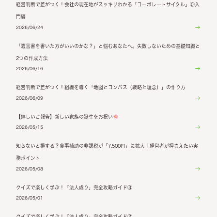
経営判断で差がつく！会社の現在地がスッキリわかる「コーポレートサイクル」⓪入
門編
2026/06/24
「遺言書を書いた方がいいのかな？」と悩むあなたへ。失敗しないための基礎知識と
2つの作成方法
2026/06/16
経営判断で差がつく！組織を導く「地図とコンパス（戦略と理念）」の作り方
2026/06/09
【嬉しいご報告】新しい家族の誕生をお祝い
2026/05/15
知らないと損する？食事補助の非課税が「7,500円」に拡大｜経営者が押さえたい実
務ポイント
2026/05/08
クイズで楽しく学ぶ！「法人成り」完全攻略ガイド③
2026/05/01
クイズで楽しく学ぶ！「法人成り」完全攻略ガイド②