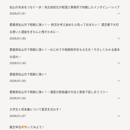
松山の未来をつなぐ一歩｜地元高校生が税理士事務所で体験したインタビューシップ
2026/01/31
愛媛県松山市で相続に強い！～ 終活を考え始めたら知っておきたい！ 遺言書で大切
な想いと遺産をきちんと残すために～
2026/01/30
愛媛県松山市で相続に強い！～はじめての相続税申告も大丈夫！やさしくわかる基本
の流れ～
2026/01/30
愛媛県松山市で相続に強い！
2026/01/30
愛媛県松山市で相続に強い！～遺産分割協議の方法と家族で話し合うコツ～
2026/01/30
大学生と将来像について意見を交わす！
2026/01/27
確定申告
やってみよう！