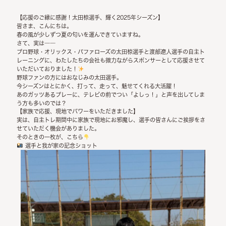
【応援のご縁に感謝！太田椋選手、輝く2025年シーズン】
皆さま、こんにちは。
春の風が少しずつ夏の匂いを運んできていますね。
さて、実は――
プロ野球・オリックス・バファローズの
太田椋選手
と
渡部遼人選手
の自主ト
レーニングに、わたしたちの会社も微力ながら
スポンサー
として応援させて
いただいておりました！
野球ファンの方にはおなじみの太田選手。
今シーズンはとにかく、
打って、走って、魅せて
くれる大活躍！
あのガッツあるプレーに、テレビの前でつい「よしっ！」と声を出してしま
う方も多いのでは？
【家族で応援、現地でパワーをいただきました】
実は、自主トレ期間中に家族で現地にお邪魔し、選手の皆さんにご挨拶をさ
せていただく機会がありました。
そのときの一枚が、こちら
選手と我が家の記念ショット