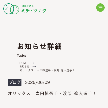
ョン
ミッション
代表について
動画更新情報
メールでお問い合わせ
ムの考え方
ミチ・ツナグからの
相続・相続税について
LINEでお問い合わせ
(24時間受付中)
らせ
ブログ
これから
税申告
生前対策
お知らせ詳細
・ツナグからの
ミチ・ツナグからの
厚生
スタッフの声
Topics
オーナーの申告
・ツナグからの
求職票
HOME
お知らせ
セージ
オリックス 太田椋選手・渡部 遼人選手！
ブログ
2025/06/09
オリックス 太田椋選手・渡部 遼人選手！