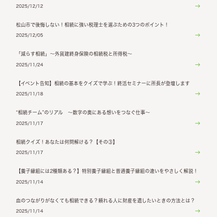
2025/12/12
松山市で後悔しない！相続に強い税理士を選ぶための3つのポイント！
2025/12/05
「減らす相続」～外貨建終身保険の相続税と所得税～
2025/11/24
【イベント告知】相続の基本をクイズで学ぶ！終活セミナーに所長が登壇します
2025/11/18
“相続チーム”のリアル ～数字の奥にある想いをつなぐ仕事～
2025/11/17
相続クイズ！あなたは何問解ける？【その③】
2025/11/17
【養子縁組には2種類ある？】特別養子縁組と普通養子縁組の違いをやさしく解説！
2025/11/14
血のつながりがなくても相続できる？頼れる人に財産を遺したいときの方法とは？
2025/11/14