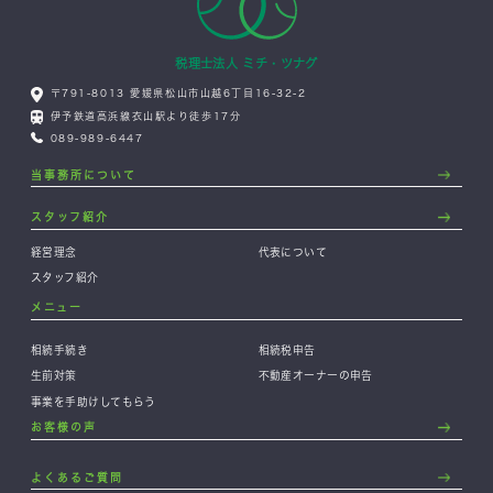
税理士法人 ミチ・ツナグ
〒791-8013 愛媛県松山市山越6丁目16-32-2
伊予鉄道高浜線衣山駅より徒歩17分
089-989-6447
当事務所について
スタッフ紹介
経営理念
代表について
スタッフ紹介
メニュー
相続手続き
相続税申告
生前対策
不動産オーナーの申告
事業を手助けしてもらう
お客様の声
よくあるご質問