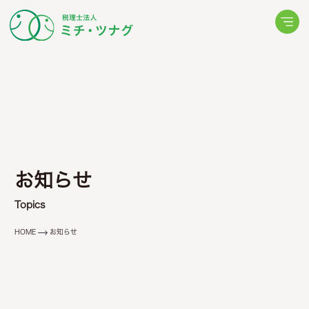
ョン
ミッション
代表について
動画更新情報
メールでお問い合わせ
ムの考え方
ミチ・ツナグからの
相続・相続税について
LINEでお問い合わせ
(24時間受付中)
らせ
ブログ
これから
税申告
生前対策
・ツナグからの
ミチ・ツナグからの
厚生
スタッフの声
オーナーの申告
・ツナグからの
求職票
お知らせ
セージ
Topics
HOME
お知らせ